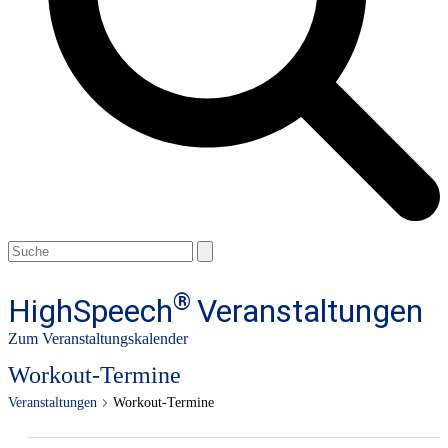
Open
Close
Search
mobile
mobile
menu
menu
®
HighSpeech
Veranstaltungen
Zum Veranstaltungskalender
Workout-Termine
Veranstaltungen
Workout-Termine