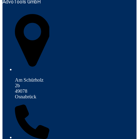
AdvoTools GmbH
Am Schürholz
2b
49078
Osnabrück