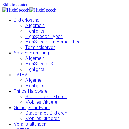
Skip to content
Diktierlösung
Allgemein
Highlights
HighSpeech Typen
HighSpeech im Homeoffice
Terminalserver
Spracherkennung
Allgemein
HighSpeech KI
Highlights
DATEV
Allgemein
Highlights
Philips-Hardware
Stationäres Diktieren
Mobiles Diktieren
Grundig-Hardware
Stationäres Diktieren
Mobiles Diktieren
Veranstaltungen