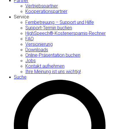
Partner
Vertriebspartner
Kooperationspartner
Service
Fernbetreuung – Support und Hilfe
Support-Termin buchen
HighSpeech®-Kostenersparnis-Rechner
FAQ
Versionierung
Downloads
Online-Präsentation buchen
Jobs
Kontakt aufnehmen
Ihre Meinung ist uns wichtig!
Suche