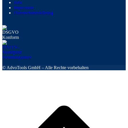
Jobs
Impressum
Datenschutzerklärung
© AdvoTools GmbH – Alle Rechte vorbehalten
s