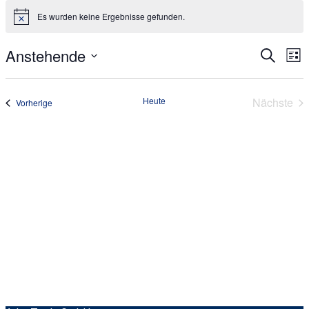
Veranstaltungen
Es wurden keine Ergebnisse gefunden.
Hinweis
Anstehende
Verans
Ve
Suche
Liste
An
Suche
Datum
Na
wählen.
und
Heute
Nächste
Veranstaltungen
Vorherige
Ansich
Verans
Naviga