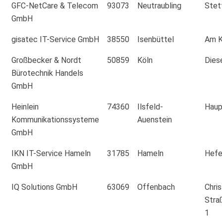
GFC-NetCare & Telecom
93073
Neutraubling
Stet
GmbH
gisatec IT-Service GmbH
38550
Isenbüttel
Am K
Großbecker & Nordt
50859
Köln
Dies
Bürotechnik Handels
GmbH
Heinlein
74360
Ilsfeld-
Haup
Kommunikationssysteme
Auenstein
GmbH
IKN IT-Service Hameln
31785
Hameln
Hefe
GmbH
IQ Solutions GmbH
63069
Offenbach
Chris
Stra
1