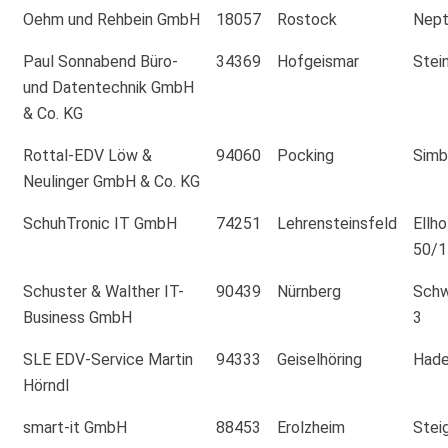
Oehm und Rehbein GmbH
18057
Rostock
Nept
Paul Sonnabend Büro-
34369
Hofgeismar
Stei
und Datentechnik GmbH
& Co. KG
Rottal-EDV Löw &
94060
Pocking
Simb
Neulinger GmbH & Co. KG
SchuhTronic IT GmbH
74251
Lehrensteinsfeld
Ellh
50/1
Schuster & Walther IT-
90439
Nürnberg
Schw
Business GmbH
3
SLE EDV-Service Martin
94333
Geiselhöring
Hade
Hörndl
smart-it GmbH
88453
Erolzheim
Stei