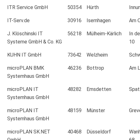
ITR Service GmbH
50354
Hürth
Innu
IT-Serv.de
30916
Isernhagen
Am O
J. Klöschinski IT
56218
Mülheim-Kärlich
In d
Systeme GmbH & Co. KG
10
KUHN IT GmbH
73642
Welzheim
Schw
microPLAN BMK
46236
Bottrop
Am L
Systemhaus GmbH
microPLAN IT
48282
Emsdetten
Spat
Systemhaus GmbH
microPLAN IT
48159
Münster
Grev
Systemhaus GmbH
microPLAN SK.NET
40468
Düsseldorf
Wanh
GmbH
68