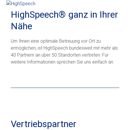
Skip
Open
Close
to
HighSpeech
®
ganz in Ihrer
mobile
mobile
content
menu
menu
Nähe
Um Ihnen eine optimale Betreuung vor Ort zu
ermöglichen, ist HighSpeech bundesweit mit mehr als
40 Partnern an über 50 Standorten vertreten. Für
weitere Informationen sprechen Sie uns einfach an.
Vertriebspartner