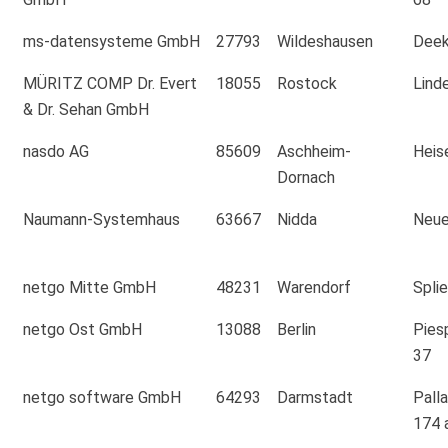
ms-datensysteme GmbH
27793
Wildeshausen
Deek
MÜRITZ COMP Dr. Evert
18055
Rostock
Lind
& Dr. Sehan GmbH
nasdo AG
85609
Aschheim-
Heis
Dornach
Naumann-Systemhaus
63667
Nidda
Neue
netgo Mitte GmbH
48231
Warendorf
Spli
netgo Ost GmbH
13088
Berlin
Pies
37
netgo software GmbH
64293
Darmstadt
Pall
174 