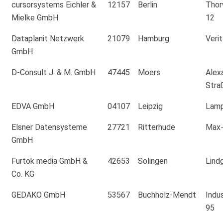
cursorsystems Eichler &
12157
Berlin
Thor
Mielke GmbH
12
Dataplanit Netzwerk
21079
Hamburg
Verit
GmbH
D-Consult J. & M. GmbH
47445
Moers
Alex
Stra
EDVA GmbH
04107
Leipzig
Lamp
Elsner Datensysteme
27721
Ritterhude
Max-
GmbH
Furtok media GmbH &
42653
Solingen
Lind
Co. KG
GEDAKO GmbH
53567
Buchholz-Mendt
Indu
95