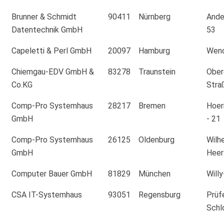
Brunner & Schmidt
90411
Nürnberg
Ande
Datentechnik GmbH
53
Capeletti & Perl GmbH
20097
Hamburg
Wend
Chiemgau-EDV GmbH &
83278
Traunstein
Obe
Co.KG
Stra
Comp-Pro Systemhaus
28217
Bremen
Hoer
GmbH
- 21
Comp-Pro Systemhaus
26125
Oldenburg
Wilh
GmbH
Heer
Computer Bauer GmbH
81829
München
Will
CSA IT-Systemhaus
93051
Regensburg
Prüf
Schl