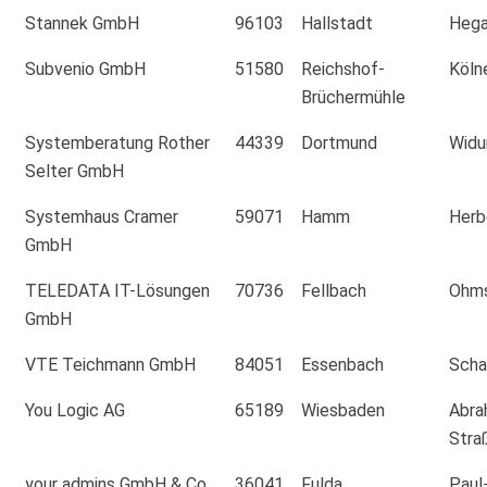
Stannek GmbH
96103
Hallstadt
Hega
Subvenio GmbH
51580
Reichshof-
Köln
Brüchermühle
Systemberatung Rother
44339
Dortmund
Widu
Selter GmbH
Systemhaus Cramer
59071
Hamm
Herb
GmbH
TELEDATA IT-Lösungen
70736
Fellbach
Ohms
GmbH
VTE Teichmann GmbH
84051
Essenbach
Scha
You Logic AG
65189
Wiesbaden
Abra
Stra
your admins GmbH & Co.
36041
Fulda
Paul