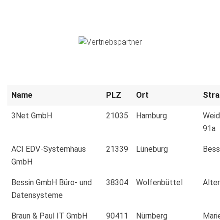
Name
PLZ
Ort
Str
3Net GmbH
21035
Hamburg
Wei
91a
ACI EDV-Systemhaus
21339
Lüneburg
Bess
GmbH
Bessin GmbH Büro- und
38304
Wolfenbüttel
Alte
Datensysteme
Braun & Paul IT GmbH
90411
Nürnberg
Mari