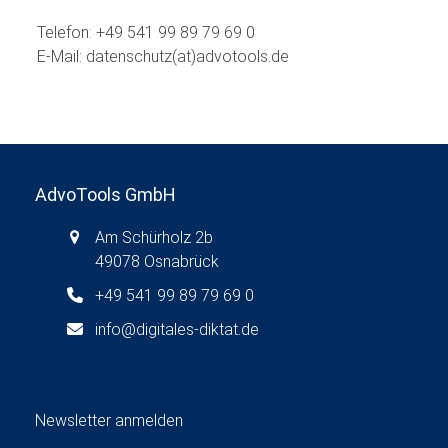
Telefon: +49 541 99 89 79 69 0
E-Mail: datenschutz(at)advotools.de
AdvoTools GmbH
Am Schürholz 2b
49078 Osnabrück
+49 541 99 89 79 69 0
info@digitales-diktat.de
Newsletter anmelden