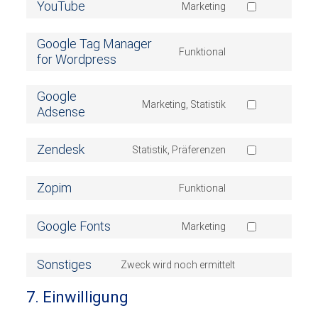
YouTube
service
Marketing
Consent
complianz
to
Google Tag Manager
service
Funktional
for Wordpress
youtube
Consent
to
service
Google
google-
Marketing, Statistik
Adsense
Consent
tag-
to
manager-
service
Zendesk
for-
Statistik, Präferenzen
google-
Consent
wordpress
adsense
to
Zopim
service
Funktional
Consent
zendesk
to
Google Fonts
service
Marketing
Consent
zopim
to
Sonstiges
service
Zweck wird noch ermittelt
Consent
google-
to
fonts
7. Einwilligung
service
sonstiges