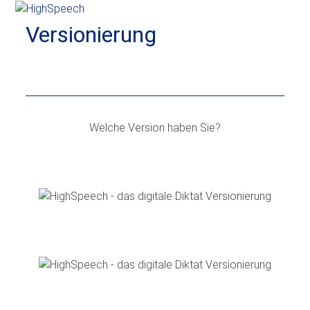
Skip
Open
Close
to
Versionierung
mobile
mobile
content
menu
menu
Welche Version haben Sie?