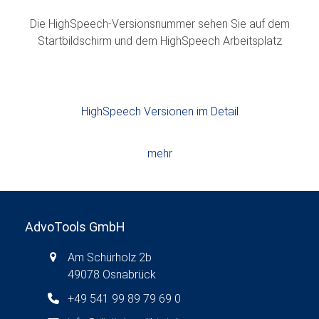
Die HighSpeech-Versionsnummer sehen Sie auf dem
Startbildschirm und dem HighSpeech Arbeitsplatz
HighSpeech Versionen im Detail
mehr
AdvoTools GmbH
Am Schürholz 2b
49078 Osnabrück
+49 541 99 89 79 69 0