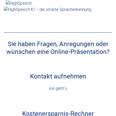
Skip
Open
Close
to
mobile
mobile
content
menu
menu
Sie haben Fragen, Anregungen oder
wünschen eine Online-Präsentation?
Kontakt aufnehmen
los geht´s
Kostenersparnis-Rechner