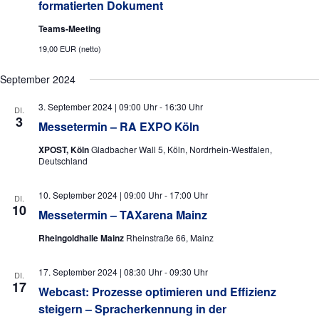
formatierten Dokument
u
n
l
s
n
Teams-Meeting
i
t
g
19,00 EUR (netto)
c
e
h
u
September 2024
t
n
n
e
3. September 2024 | 09:00 Uhr
-
16:30 Uhr
DI.
S
3
n
Messetermin – RA EXPO Köln
g
u
-
XPOST, Köln
Gladbacher Wall 5, Köln, Nordrhein-Westfalen,
N
c
e
Deutschland
a
h
v
n
10. September 2024 | 09:00 Uhr
-
17:00 Uhr
e
DI.
i
10
Messetermin – TAXarena Mainz
g
u
a
Rheingoldhalle Mainz
Rheinstraße 66, Mainz
n
t
i
d
17. September 2024 | 08:30 Uhr
-
09:30 Uhr
DI.
o
A
17
Webcast: Prozesse optimieren und Effizienz
n
n
steigern – Spracherkennung in der