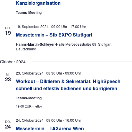
Kanzleiorganisation
s
i
Teams-Meeting
c
19. September 2024 | 09:00 Uhr
-
17:00 Uhr
DO.
h
19
Messetermin – Stb EXPO Stuttgart
t
Hanns-Martin-Schleyer-Halle
Mercedesstraße 69, Stuttgart,
e
Deutschland
n
Oktober 2024
,
23. Oktober 2024 | 08:30 Uhr
-
09:00 Uhr
N
MI.
23
Workout – Diktieren & Sekretariat: HighSpeech
a
schnell und effektiv bedienen und korrigieren
v
Teams-Meeting
i
19,00 EUR (netto)
g
a
24. Oktober 2024 | 09:00 Uhr
-
16:00 Uhr
DO.
24
t
Messetermin – TAXarena Wien