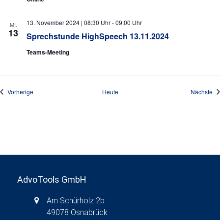
13. November 2024 | 08:30 Uhr
-
09:00 Uhr
MI.
13
Sprechstunde HighSpeech 13.11.2024
Teams-Meeting
Veranstaltungen
Ve
Vorherige
Heute
Nächste
AdvoTools GmbH
Am Schürholz 2b
49078 Osnabrück