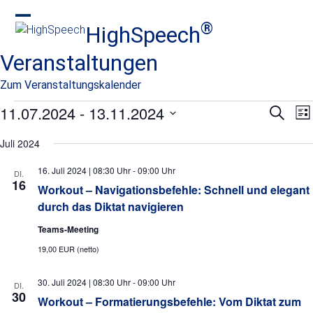
Skip
to
®
HighSpeech
Open
Close
content
mobile
mobile
Veranstaltungen
menu
menu
Zum Veranstaltungskalender
V
11.07.2024
 - 
13.11.2024
V
V
Suche
Lis
e
e
Datum
e
r
Juli 2024
wählen.
r
a
r
n
16. Juli 2024 | 08:30 Uhr
-
09:00 Uhr
a
DI.
16
s
Workout – Navigationsbefehle: Schnell und elegant
a
n
t
durch das Diktat navigieren
s
a
n
Teams-Meeting
l
t
t
s
19,00 EUR (netto)
a
u
t
l
n
30. Juli 2024 | 08:30 Uhr
-
09:00 Uhr
DI.
g
30
t
Workout – Formatierungsbefehle: Vom Diktat zum
a
A