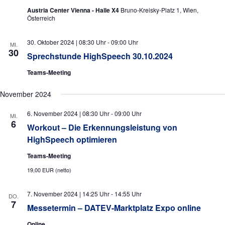
i
Austria Center Vienna - Halle X4
Bruno-Kreisky-Platz 1, Wien,
Österreich
o
n
30. Oktober 2024 | 08:30 Uhr
-
09:00 Uhr
MI.
30
Sprechstunde HighSpeech 30.10.2024
Teams-Meeting
November 2024
6. November 2024 | 08:30 Uhr
-
09:00 Uhr
MI.
6
Workout – Die Erkennungsleistung von
HighSpeech optimieren
Teams-Meeting
19,00 EUR (netto)
7. November 2024 | 14:25 Uhr
-
14:55 Uhr
DO.
7
Messetermin – DATEV-Marktplatz Expo online
Online