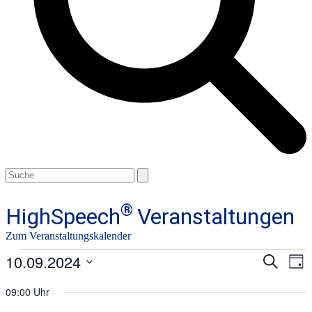
Open
Close
Search
mobile
mobile
menu
menu
®
HighSpeech
Veranstaltungen
Zum Veranstaltungskalender
Veranstaltungen
10.09.2024
Verans
Ve
Suche
Tag
An
Suche
Datum
für
Na
wählen.
09:00 Uhr
und