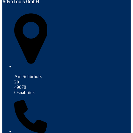
AdvoTools GmbH
Am Schürholz
2b
49078
Osnabrück