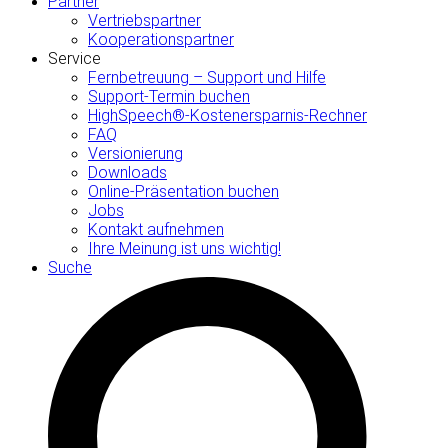
Partner
Vertriebspartner
Kooperationspartner
Service
Fernbetreuung – Support und Hilfe
Support-Termin buchen
HighSpeech®-Kostenersparnis-Rechner
FAQ
Versionierung
Downloads
Online-Präsentation buchen
Jobs
Kontakt aufnehmen
Ihre Meinung ist uns wichtig!
Suche