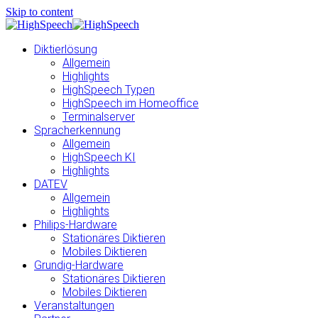
Skip to content
Diktierlösung
Allgemein
Highlights
HighSpeech Typen
HighSpeech im Homeoffice
Terminalserver
Spracherkennung
Allgemein
HighSpeech KI
Highlights
DATEV
Allgemein
Highlights
Philips-Hardware
Stationäres Diktieren
Mobiles Diktieren
Grundig-Hardware
Stationäres Diktieren
Mobiles Diktieren
Veranstaltungen