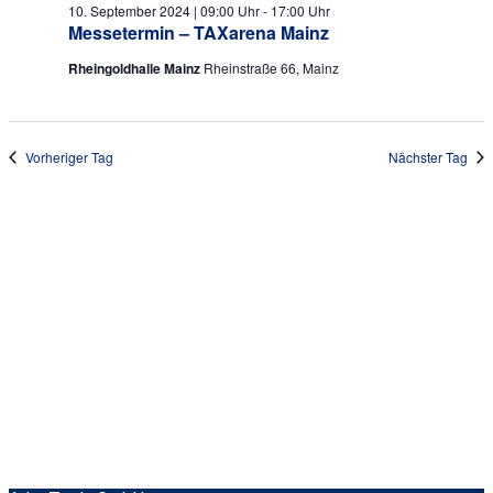
10.
Ansich
10. September 2024 | 09:00 Uhr
-
17:00 Uhr
Messetermin – TAXarena Mainz
September
Naviga
Rheingoldhalle Mainz
Rheinstraße 66, Mainz
2024
Vorheriger Tag
Nächster Tag