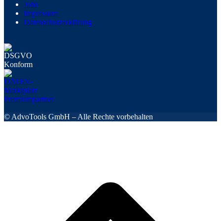
Jobs
Impressum
Datenschutzerklärung
© AdvoTools GmbH – Alle Rechte vorbehalten
s