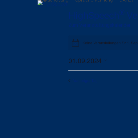
Skip
to
®
HighSpeech
Ve
content
Zum Veranstaltungskalender
V
Keine Veranstaltungen für 1. Se
Hinweis
e
01.09.2024
r
Datum
a
wählen.
Vorheriger Tag
n
s
t
a
l