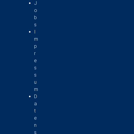
J
o
b
s
I
m
p
r
e
s
s
u
m
D
a
t
e
n
s