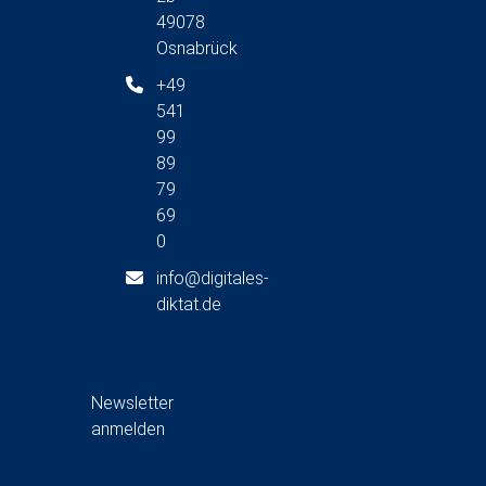
g
t
49078
A
u
Osnabrück
n
s
n
+49
i
541
g
c
99
e
h
89
t
n
79
e
S
69
n
0
u
-
N
c
info@digitales-
a
diktat.de
h
v
e
i
g
u
a
Newsletter
n
t
anmelden
i
d
o
A
n