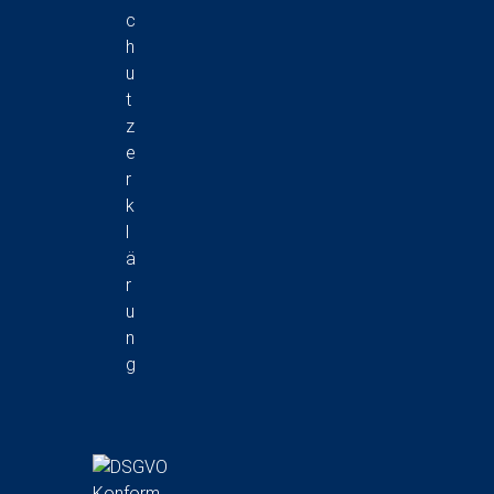
c
h
u
t
z
e
r
k
l
ä
r
u
n
g