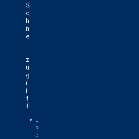
n
S
c
s
h
i
n
c
e
h
l
t
l
z
e
u
n
g
,
r
N
i
a
f
f
v
i
Ü
g
b
a
e