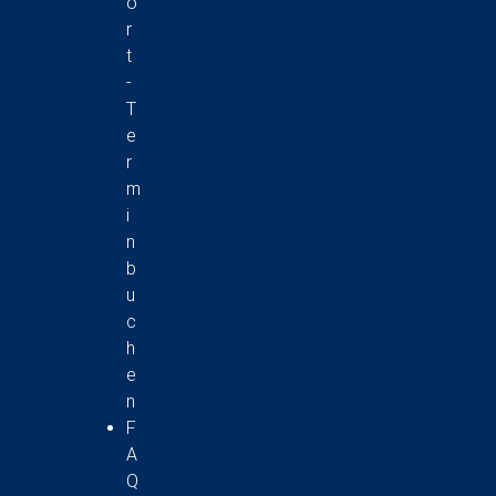
o
r
t
-
T
e
r
m
i
n
b
u
c
h
e
n
F
A
Q