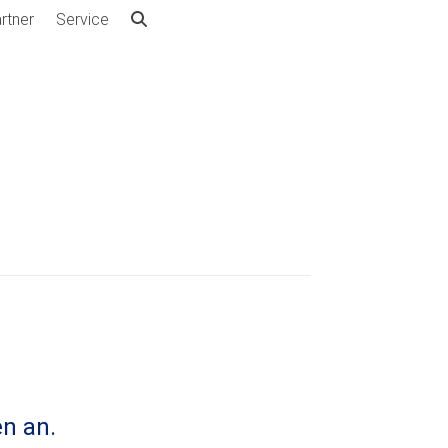
rtner
Service
n an.