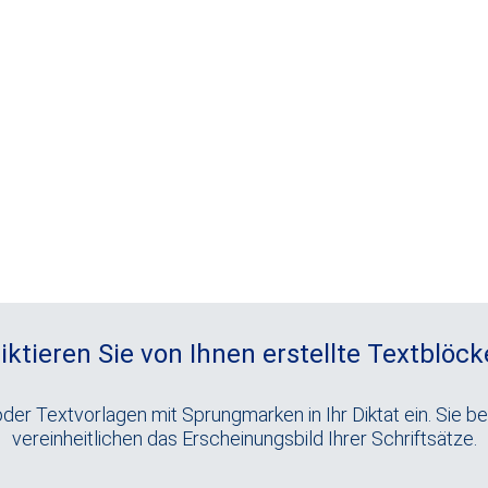
n Felder im Bereich Eigenschaften als Diktatbegleitzettel.
nd die Bezeichnung können frei konfiguriert werden. Sie kö
Pflichtfeld handelt. So schaffen Sie einen Standard für Ihr
iktieren Sie von Ihnen erstellte Textblöck
er Textvorlagen mit Sprungmarken in Ihr Diktat ein. Sie b
vereinheitlichen das Erscheinungsbild Ihrer Schriftsätze.