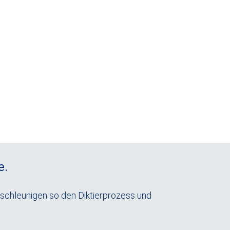
 Die Art des Feldes (Text,
nnen auch festlegen, ob es sich
e Büroorganisation.
e.
eschleunigen so den Diktierprozess und