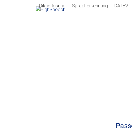
Skip
Diktierlösung
Spracherkennung
DATEV
to
content
Pass