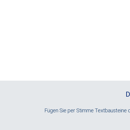
Nutzen Sie die anpassbare
Datumsauswahl, Anhaken etc.) u
um ein Kann- oder 
D
Fügen Sie per Stimme Textbausteine od