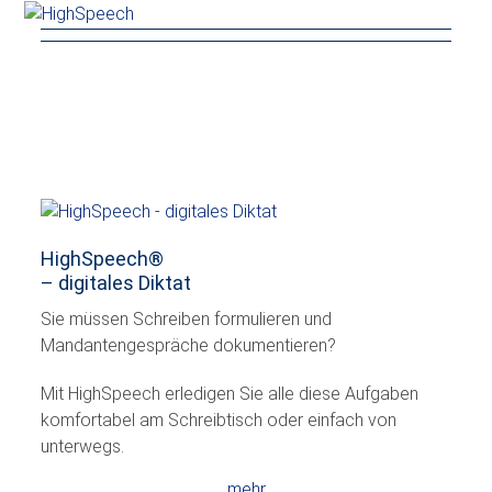
Skip
Open
Close
to
mobile
mobile
content
menu
menu
HighSpeech
®
– digitales Diktat
Sie müssen Schreiben formulieren und
Mandantengespräche dokumentieren?
Mit HighSpeech erledigen Sie alle diese Aufgaben
komfortabel am Schreibtisch oder einfach von
unterwegs.
mehr