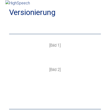
Skip
Open
Close
to
Versionierung
mobile
mobile
content
menu
menu
[Bild 1]
[Bild 2]