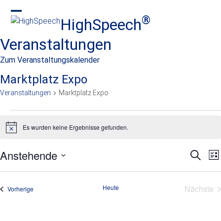
Skip
to
®
HighSpeech
Open
Close
content
mobile
mobile
Veranstaltungen
menu
menu
Zum Veranstaltungskalender
Marktplatz Expo
Veranstaltungen
Marktplatz Expo
V
Es wurden keine Ergebnisse gefunden.
e
Hinweis
r
Anstehende
V
V
Suche
Lis
a
e
e
Datum
r
n
wählen.
r
a
Heute
Nächste
Veranstaltungen
s
Vorherige
n
a
Veran
t
s
n
t