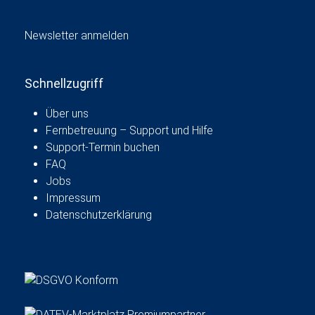
g
u
a
n
t
Newsletter anmelden
i
d
o
A
n
Schnellzugriff
n
Über uns
s
Fernbetreuung – Support und Hilfe
i
Support-Termin buchen
c
FAQ
h
Jobs
Impressum
t
Datenschutzerklärung
e
n
,
N
a