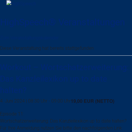
Skip
Open
Close
to
mobile
mobile
content
HighSpeech
®
Veranstaltungen
menu
menu
Zum Veranstaltungskalender
Diese Veranstaltung hat bereits stattgefunden.
Workout – Wortschatzerweiterung:
Das Kanzleilexikon up to date
halten?
19,00 EUR (NETTO)
4. Juni 2024 | 08:30 Uhr
-
09:00 Uhr
Episode 11:
Wortschatzerweiterung: Das Kanzleilexikon up to date halten?
Für Ihre Anmeldung nutzen Sie bitte den nachfolgenden Link: