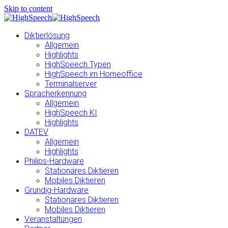
Skip to content
Diktierlösung
Allgemein
Highlights
HighSpeech Typen
HighSpeech im Homeoffice
Terminalserver
Spracherkennung
Allgemein
HighSpeech KI
Highlights
DATEV
Allgemein
Highlights
Philips-Hardware
Stationäres Diktieren
Mobiles Diktieren
Grundig-Hardware
Stationäres Diktieren
Mobiles Diktieren
Veranstaltungen