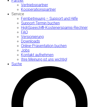
Partner
Vertriebspartner
Kooperationspartner
Service
Fernbetreuung – Support und Hilfe
Support-Termin buchen
HighSpeech®-Kostenersparnis-Rechner
FAQ
Versionierung
Downloads
Online-Präsentation buchen
Jobs
Kontakt aufnehmen
Ihre Meinung ist uns wichtig!
Suche