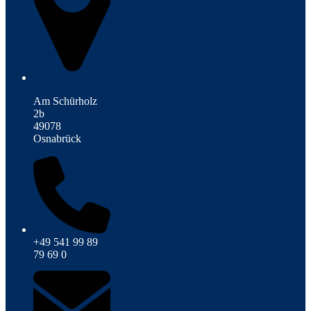
Am Schürholz
2b
49078
Osnabrück
+49 541 99 89
79 69 0