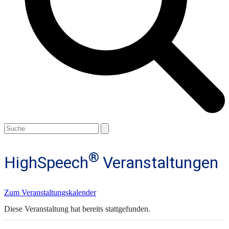
Open
Close
Search
mobile
mobile
menu
menu
®
HighSpeech
Veranstaltungen
Zum Veranstaltungskalender
Diese Veranstaltung hat bereits stattgefunden.