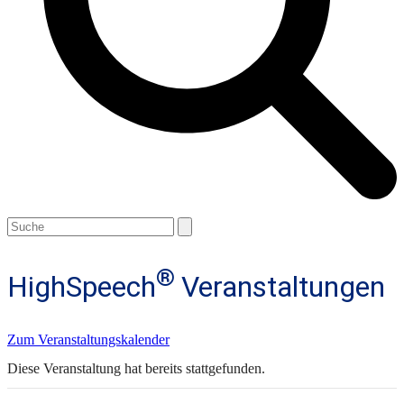
Open
Close
Search
mobile
mobile
menu
menu
®
HighSpeech
Veranstaltungen
Zum Veranstaltungskalender
Diese Veranstaltung hat bereits stattgefunden.