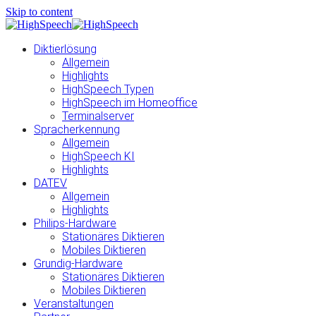
Skip to content
Diktierlösung
Allgemein
Highlights
HighSpeech Typen
HighSpeech im Homeoffice
Terminalserver
Spracherkennung
Allgemein
HighSpeech KI
Highlights
DATEV
Allgemein
Highlights
Philips-Hardware
Stationäres Diktieren
Mobiles Diktieren
Grundig-Hardware
Stationäres Diktieren
Mobiles Diktieren
Veranstaltungen