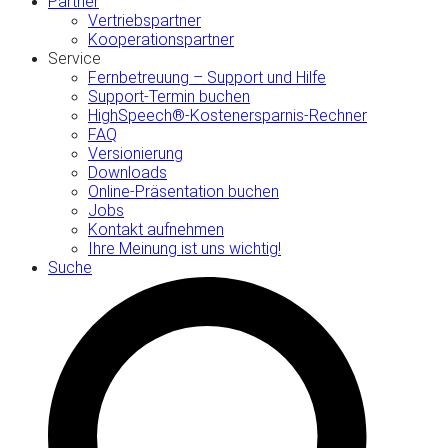
Partner
Vertriebspartner
Kooperationspartner
Service
Fernbetreuung – Support und Hilfe
Support-Termin buchen
HighSpeech®-Kostenersparnis-Rechner
FAQ
Versionierung
Downloads
Online-Präsentation buchen
Jobs
Kontakt aufnehmen
Ihre Meinung ist uns wichtig!
Suche