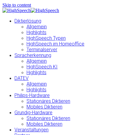
Skip to content
Diktierlösung
Allgemein
Highlights
HighSpeech Typen
HighSpeech im Homeoffice
Terminalserver
Spracherkennung
Allgemein
HighSpeech KI
Highlights
DATEV
Allgemein
Highlights
Philips-Hardware
Stationäres Diktieren
Mobiles Diktieren
Grundig-Hardware
Stationäres Diktieren
Mobiles Diktieren
Veranstaltungen