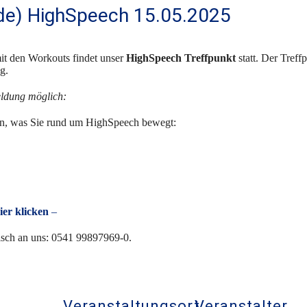
de) HighSpeech 15.05.2025
mit den Workouts findet unser
HighSpeech Treffpunkt
statt. Der Tref
g.
eldung möglich:
ilen, was Sie rund um HighSpeech bewegt:
ier klicken
–
isch an uns: 0541 99897969-0.
Veranstaltungsort
Veranstalter