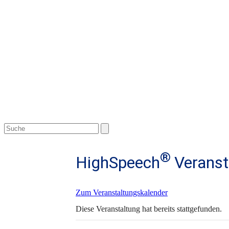
Open
Close
Search
mobile
mobile
menu
menu
®
HighSpeech
Veranst
Zum Veranstaltungskalender
Diese Veranstaltung hat bereits stattgefunden.