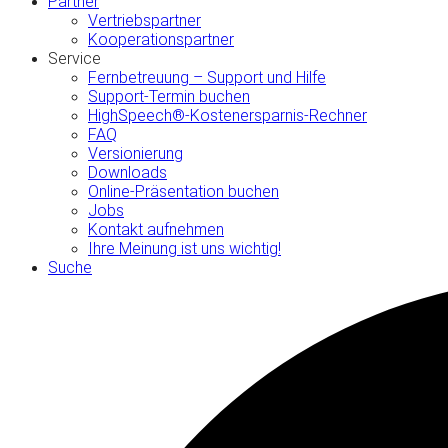
Partner
Vertriebspartner
Kooperationspartner
Service
Fernbetreuung – Support und Hilfe
Support-Termin buchen
HighSpeech®-Kostenersparnis-Rechner
FAQ
Versionierung
Downloads
Online-Präsentation buchen
Jobs
Kontakt aufnehmen
Ihre Meinung ist uns wichtig!
Suche