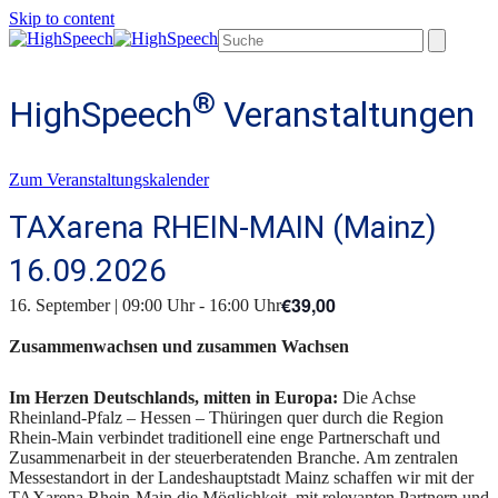
Skip to content
Open
Close
Search
mobile
mobile
menu
menu
®
HighSpeech
Veranstaltungen
Zum Veranstaltungskalender
TAXarena RHEIN-MAIN (Mainz)
16.09.2026
€39,00
16. September | 09:00 Uhr
-
16:00 Uhr
Zusammenwachsen und zusammen Wachsen
Im Herzen Deutschlands, mitten in Europa:
Die Achse
Rheinland-Pfalz – Hessen – Thüringen quer durch die Region
Rhein-Main verbindet traditionell eine enge Partnerschaft und
Zusammenarbeit in der steuerberatenden Branche. Am zentralen
Messestandort in der Landeshauptstadt Mainz schaffen wir mit der
TAXarena Rhein-Main die Möglichkeit, mit relevanten Partnern und