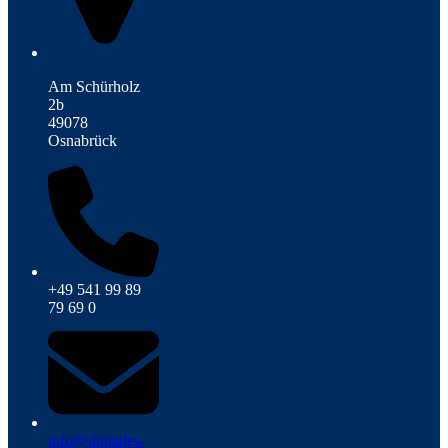
Am Schürholz
2b
49078
Osnabrück
+49 541 99 89
79 69 0
info@digitales-