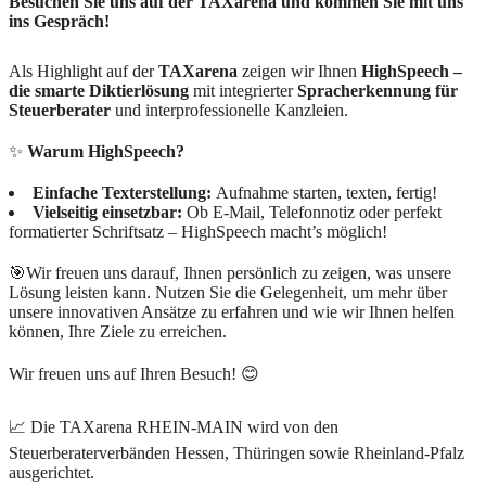
Besuchen Sie uns auf der TAXarena und kommen Sie mit uns
ins Gespräch!
Als Highlight auf der
TAXarena
zeigen wir Ihnen
HighSpeech –
die smarte Diktierlösung
mit integrierter
Spracherkennung für
Steuerberater
und interprofessionelle Kanzleien.
✨
Warum HighSpeech?
Einfache Texterstellung:
Aufnahme starten, texten, fertig!
Vielseitig einsetzbar:
Ob E-Mail, Telefonnotiz oder perfekt
formatierter Schriftsatz – HighSpeech macht’s möglich!
🎯Wir freuen uns darauf, Ihnen persönlich zu zeigen, was unsere
Lösung leisten kann. Nutzen Sie die Gelegenheit, um mehr über
unsere innovativen Ansätze zu erfahren und wie wir Ihnen helfen
können, Ihre Ziele zu erreichen.
Wir freuen uns auf Ihren Besuch! 😊
📈 Die TAXarena RHEIN-MAIN wird von den
Steuerberaterverbänden Hessen, Thüringen sowie Rheinland-Pfalz
ausgerichtet.