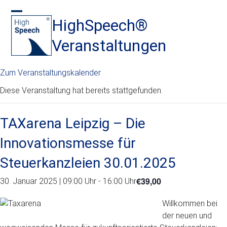
Skip
to
HighSpeech
®
Open
Close
content
mobile
mobile
Veranstaltungen
menu
menu
Zum Veranstaltungskalender
Diese Veranstaltung hat bereits stattgefunden.
TAXarena Leipzig – Die
Innovationsmesse für
Steuerkanzleien 30.01.2025
€39,00
30. Januar 2025 | 09:00 Uhr
-
16:00 Uhr
Willkommen bei
der neuen und