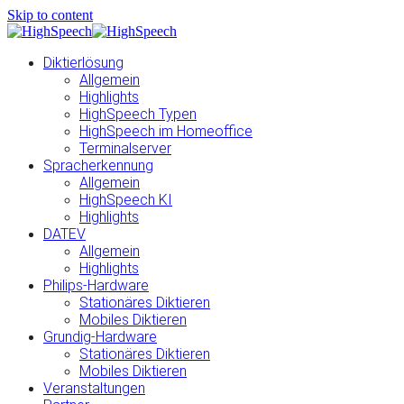
Skip to content
Diktierlösung
Allgemein
Highlights
HighSpeech Typen
HighSpeech im Homeoffice
Terminalserver
Spracherkennung
Allgemein
HighSpeech KI
Highlights
DATEV
Allgemein
Highlights
Philips-Hardware
Stationäres Diktieren
Mobiles Diktieren
Grundig-Hardware
Stationäres Diktieren
Mobiles Diktieren
Veranstaltungen