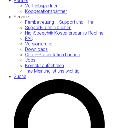
Partner
Vertriebspartner
Kooperationspartner
Service
Fernbetreuung – Support und Hilfe
Support-Termin buchen
HighSpeech®-Kostenersparnis-Rechner
FAQ
Versionierung
Downloads
Online-Präsentation buchen
Jobs
Kontakt aufnehmen
Ihre Meinung ist uns wichtig!
Suche