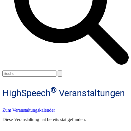
Open
Close
Search
mobile
mobile
menu
menu
®
HighSpeech
Veranstaltungen
Zum Veranstaltungskalender
Diese Veranstaltung hat bereits stattgefunden.