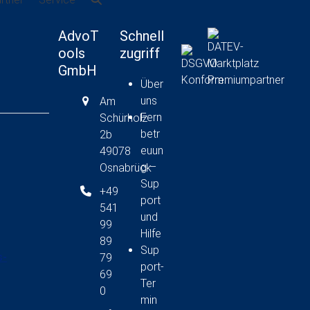
AdvoT
Schnell
ools
zugriff
GmbH
Über
uns
Am
Fern
Schürholz
betr
2b
euun
49078
g –
Osnabrück
Sup
+49
port
541
und
99
Hilfe
89
Sup
s-
79
port-
69
Ter
0
min