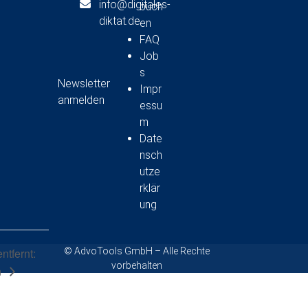
info@digitales-
buch
diktat.de
en
FAQ
Job
s
Newsletter
Impr
anmelden
essu
m
Date
nsch
utze
rklär
ung
ntfernt:
© AdvoTools GmbH – Alle Rechte
vorbehalten
n