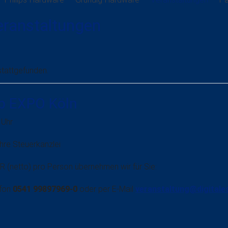
eranstaltungen
stattgefunden.
b EXPO Köln
 Uhr
hre Steuerkanzlei
UR (netto) pro Person übernehmen wir für Sie:
fon
0541 99897969-0
oder per E-Mail
veranstaltung@digitale