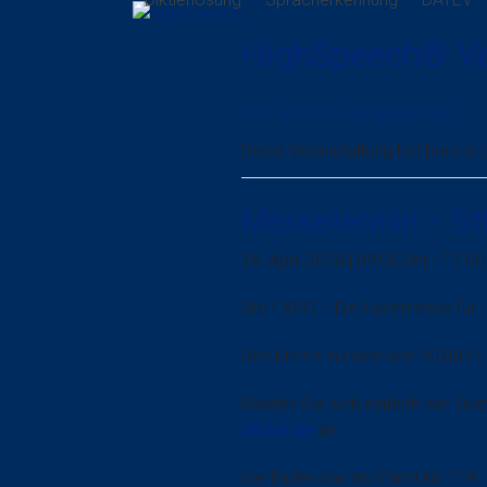
Skip
to
HighSpeech
®
V
content
Zum Veranstaltungskalender
Diese Veranstaltung hat bereits 
Messetermin – St
18. April 2024 | 09:00 Uhr
-
17:00
Stb EXPO – Die Fachmesse für I
Den Eintritt in Höhe von 50,00 E
Melden Sie sich einfach per Tele
diktat.de
an.
Sie finden uns an Stand Nr. 159