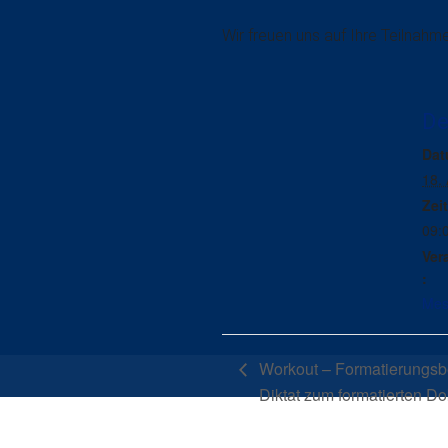
Wir freuen uns auf Ihre Teilnahme
De
Dat
18. 
Zeit
09:
Ver
:
Mes
Workout – Formatierungsb
Diktat zum formatierten D