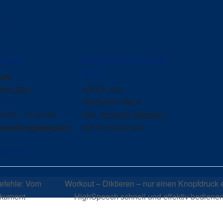
.
tails
Veranstaltungs
ort
um:
April 2024
XPOST, Köln
Gladbacher Wall 5
:
00 Uhr - 17:00 Uhr
Köln
,
Nordrhein-Westfalen
anstaltungskategorie
50670
Deutschland
se-Termine
efehle: Vom
Workout – Diktieren – nur einen Knopfdruck e
okument
HighSpeech schnell und effektiv bediene