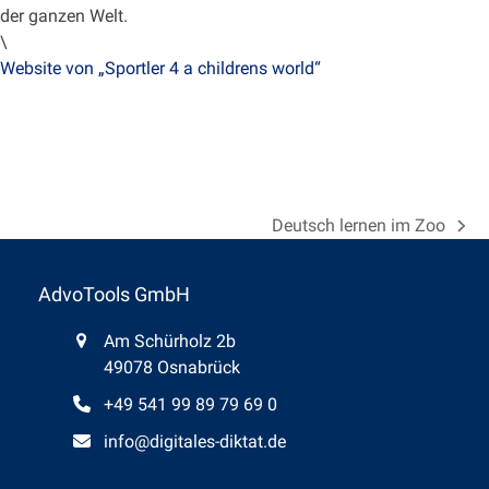
der ganzen Welt.
\
Website von „Sportler 4 a childrens world“
Deutsch lernen im Zoo
Nächster
Beitrag:
AdvoTools GmbH
Am Schürholz 2b
49078 Osnabrück
+49 541 99 89 79 69 0
info@digitales-diktat.de