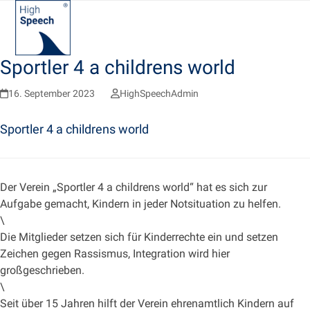
Skip
Open
Close
to
mobile
mobile
content
menu
menu
Sportler 4 a childrens world
16. September 2023
HighSpeechAdmin
Sportler 4 a childrens world
Der Verein „Sportler 4 a childrens world“ hat es sich zur
Aufgabe gemacht, Kindern in jeder Notsituation zu helfen.
\
Die Mitglieder setzen sich für Kinderrechte ein und setzen
Zeichen gegen Rassismus, Integration wird hier
großgeschrieben.
\
Seit über 15 Jahren hilft der Verein ehrenamtlich Kindern auf