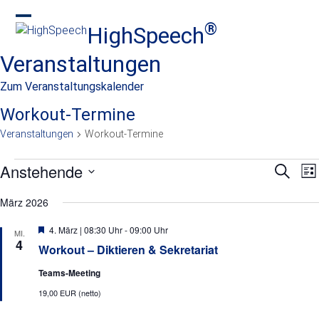
Skip
to
®
HighSpeech
Open
Close
content
mobile
mobile
Veranstaltungen
menu
menu
Zum Veranstaltungskalender
Workout-Termine
Veranstaltungen
Workout-Termine
V
Anstehende
V
V
Suche
Lis
e
e
e
Datum
r
März 2026
wählen.
r
r
a
Hervorgehoben
n
a
4. März | 08:30 Uhr
-
09:00 Uhr
a
MI.
4
s
Workout – Diktieren & Sekretariat
n
n
t
s
Teams-Meeting
s
a
l
19,00 EUR (netto)
t
t
t