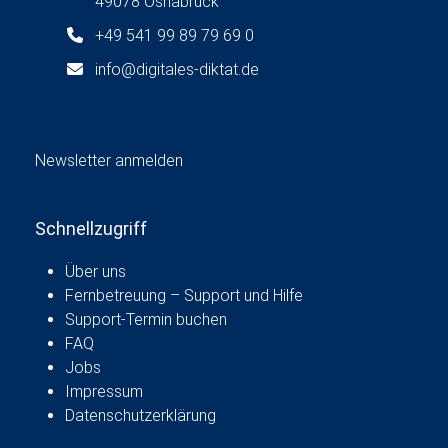
49078 Osnabrück
g
a
+49 541 99 89 79 69 0
t
info@digitales-diktat.de
i
o
n
Newsletter anmelden
Schnellzugriff
Über uns
Fernbetreuung – Support und Hilfe
Support-Termin buchen
FAQ
Jobs
Impressum
Datenschutzerklärung