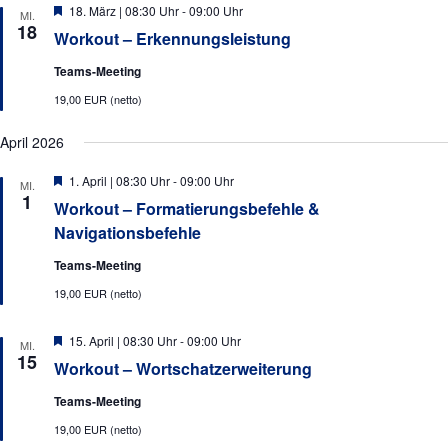
a
a
u
Hervorgehoben
18. März | 08:30 Uhr
-
09:00 Uhr
MI.
l
l
18
n
Workout – Erkennungsleistung
g
t
t
Teams-Meeting
A
u
u
n
19,00 EUR (netto)
n
s
n
i
April 2026
g
g
c
e
e
Hervorgehoben
1. April | 08:30 Uhr
-
09:00 Uhr
h
MI.
1
t
n
Workout – Formatierungsbefehle &
n
e
Navigationsbefehle
S
n
Teams-Meeting
u
-
N
19,00 EUR (netto)
c
a
h
v
Hervorgehoben
15. April | 08:30 Uhr
-
09:00 Uhr
MI.
e
15
i
Workout – Wortschatzerweiterung
g
u
Teams-Meeting
a
n
t
19,00 EUR (netto)
i