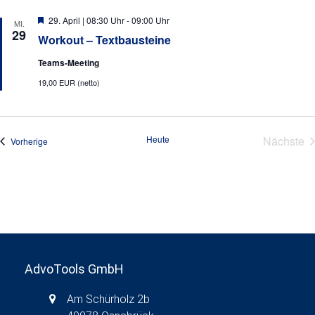
d
o
Hervorgehoben
29. April | 08:30 Uhr
-
09:00 Uhr
A
MI.
n
29
Workout – Textbausteine
n
Teams-Meeting
s
19,00 EUR (netto)
i
c
h
Heute
Nächste
Veranstaltungen
Vorherige
t
Veran
e
n
,
N
a
AdvoTools GmbH
v
i
Am Schürholz 2b