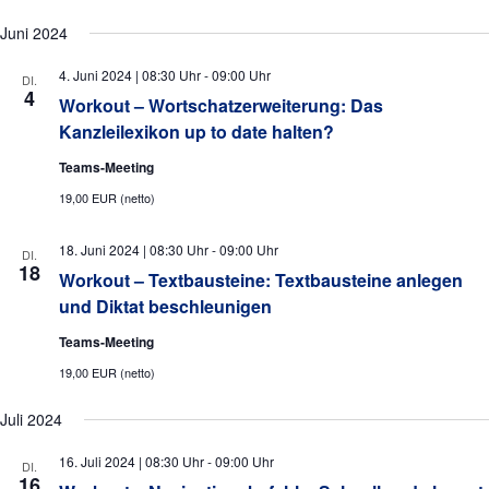
a
a
u
l
l
n
Juni 2024
g
t
t
4. Juni 2024 | 08:30 Uhr
-
09:00 Uhr
A
DI.
u
4
u
Workout – Wortschatzerweiterung: Das
n
n
s
n
Kanzleilexikon up to date halten?
i
g
g
Teams-Meeting
c
e
e
19,00 EUR (netto)
h
t
n
n
e
18. Juni 2024 | 08:30 Uhr
-
09:00 Uhr
DI.
S
18
n
Workout – Textbausteine: Textbausteine anlegen
u
-
und Diktat beschleunigen
N
c
Teams-Meeting
a
h
v
19,00 EUR (netto)
e
i
g
Juli 2024
u
a
n
16. Juli 2024 | 08:30 Uhr
-
09:00 Uhr
t
DI.
16
i