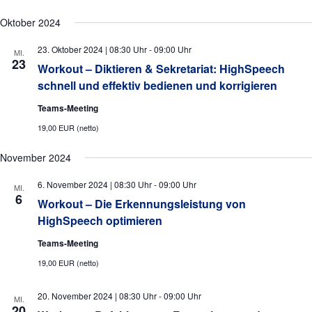
g
Oktober 2024
a
t
23. Oktober 2024 | 08:30 Uhr
-
09:00 Uhr
MI.
23
i
Workout – Diktieren & Sekretariat: HighSpeech
schnell und effektiv bedienen und korrigieren
o
n
Teams-Meeting
19,00 EUR (netto)
November 2024
6. November 2024 | 08:30 Uhr
-
09:00 Uhr
MI.
6
Workout – Die Erkennungsleistung von
HighSpeech optimieren
Teams-Meeting
19,00 EUR (netto)
20. November 2024 | 08:30 Uhr
-
09:00 Uhr
MI.
20