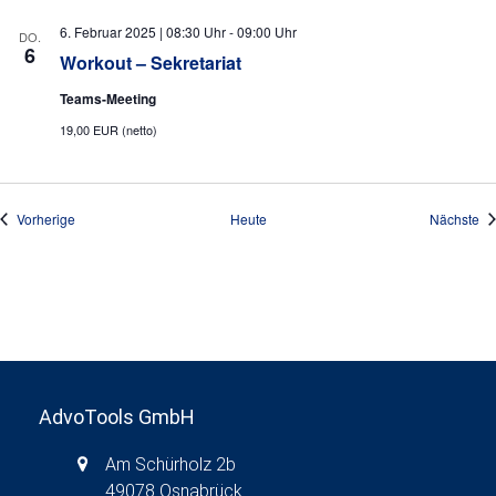
6. Februar 2025 | 08:30 Uhr
-
09:00 Uhr
DO.
6
Workout – Sekretariat
Teams-Meeting
19,00 EUR (netto)
Veranstaltungen
Ve
Vorherige
Heute
Nächste
AdvoTools GmbH
Am Schürholz 2b
49078 Osnabrück