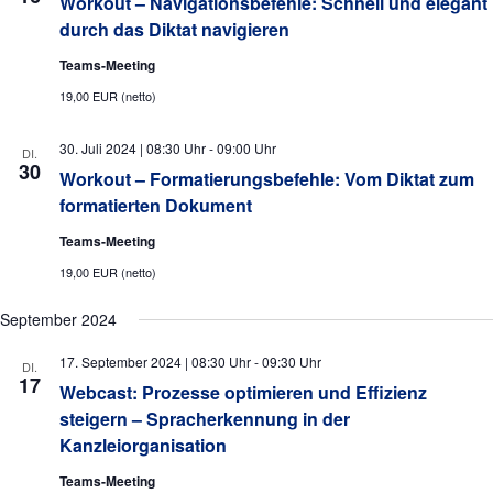
d
Workout – Navigationsbefehle: Schnell und elegant
o
durch das Diktat navigieren
A
n
Teams-Meeting
n
19,00 EUR (netto)
s
i
30. Juli 2024 | 08:30 Uhr
-
09:00 Uhr
DI.
c
30
Workout – Formatierungsbefehle: Vom Diktat zum
h
formatierten Dokument
t
Teams-Meeting
e
19,00 EUR (netto)
n
September 2024
,
17. September 2024 | 08:30 Uhr
-
09:30 Uhr
N
DI.
17
Webcast: Prozesse optimieren und Effizienz
a
steigern – Spracherkennung in der
v
Kanzleiorganisation
i
Teams-Meeting