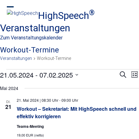
Skip
to
®
HighSpeech
Open
Close
content
mobile
mobile
Veranstaltungen
menu
menu
Zum Veranstaltungskalender
Workout-Termine
Veranstaltungen
Workout-Termine
V
21.05.2024
 - 
07.02.2025
V
V
Suche
Lis
e
e
e
Datum
r
Mai 2024
wählen.
r
r
a
n
a
21. Mai 2024 | 08:30 Uhr
-
09:00 Uhr
a
DI.
21
s
Workout – Sekretariat: Mit HighSpeech schnell und
n
n
t
effektiv korrigieren
s
s
a
Teams-Meeting
l
t
t
t
19,00 EUR (netto)