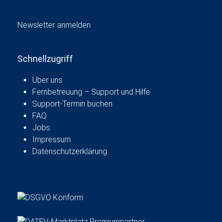
g
u
a
n
t
Newsletter anmelden
i
d
o
A
n
Schnellzugriff
n
Über uns
s
Fernbetreuung – Support und Hilfe
i
Support-Termin buchen
c
FAQ
h
Jobs
Impressum
t
Datenschutzerklärung
e
n
,
N
a