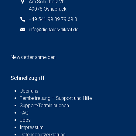
g
Am Schürholz 2b
49078 Osnabrück
a
t
+49 541 99 89 79 69 0
i
info@digitales-diktat.de
o
n
Newsletter anmelden
Schnellzugriff
Über uns
Fernbetreuung – Support und Hilfe
Support-Termin buchen
FAQ
Jobs
Impressum
Datenschutzerklärung