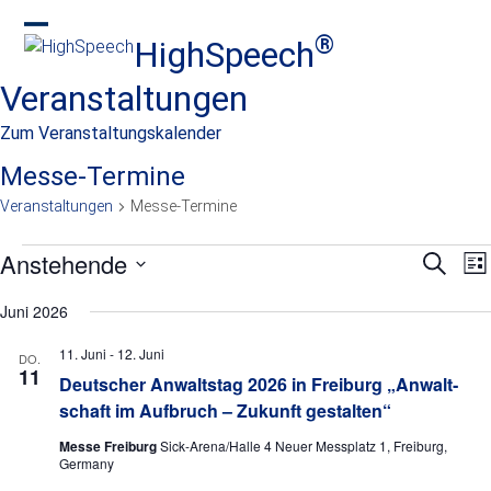
Skip
to
®
HighSpeech
Open
Close
content
mobile
mobile
Veranstaltungen
menu
menu
Zum Veranstaltungskalender
Messe-Termine
Veranstaltungen
Messe-Termine
V
Anstehende
V
V
Suche
Lis
e
e
e
Datum
r
Juni 2026
wählen.
r
r
a
n
a
11. Juni
-
12. Juni
a
DO.
11
s
Deutscher Anwaltstag 2026 in Freiburg „Anwalt­
n
n
t
schaft im Aufbruch – Zukunft gestalten“
s
s
a
Messe Freiburg
Sick-Arena/Halle 4 Neuer Messplatz 1, Freiburg,
l
t
t
Germany
t