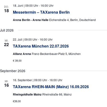
a
a
u
18. Juni | 09:00 Uhr
-
16:00 Uhr
l
l
DO.
n
18
Messetermin – TAXarena Berlin
g
t
t
A
Arena Berlin - Arena Halle
Eichenstraße 4, Berlin, Deutschland
u
u
n
n
s
n
Juli 2026
i
g
g
c
22. Juli | 09:00 Uhr
-
16:00 Uhr
MI.
e
e
22
h
TAXarena München 22.07.2026
t
n
n
Allianz Arena
Franz-Beckenbauer-Platz 5, München
e
S
n
€ 39,00
u
-
N
September 2026
c
a
h
16. September | 09:00 Uhr
-
16:00 Uhr
v
MI.
16
e
i
TAXarena RHEIN-MAIN (Mainz) 16.09.2026
g
u
Rheingoldhalle Mainz
Rheinstraße 66, Mainz
a
n
€39,00
t
i