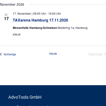
d
November 2026
o
A
n
17. November | 09:00 Uhr
-
16:00 Uhr
n
DI.
17
TAXarena Hamburg 17.11.2026
s
MesseHalle Hamburg-Schnelsen
Modering 1a, Hamburg
i
€39,00
c
h
t
Heute
Nächste
Veranstaltungen
Vorherige
e
Veran
n
,
N
a
v
AdvoTools GmbH
i