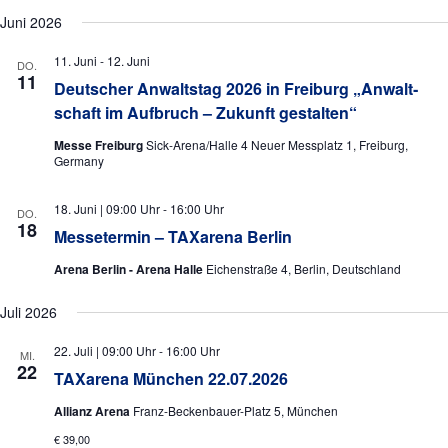
a
a
u
Juni 2026
l
l
n
g
t
t
11. Juni
-
12. Juni
DO.
A
11
u
Deutscher Anwaltstag 2026 in Freiburg „Anwalt­
u
n
schaft im Aufbruch – Zukunft gestalten“
n
s
n
i
g
Messe Freiburg
Sick-Arena/Halle 4 Neuer Messplatz 1, Freiburg,
g
c
Germany
e
e
h
t
n
n
18. Juni | 09:00 Uhr
-
16:00 Uhr
DO.
18
e
Messetermin – TAXarena Berlin
S
n
u
Arena Berlin - Arena Halle
Eichenstraße 4, Berlin, Deutschland
-
N
c
Juli 2026
a
h
v
22. Juli | 09:00 Uhr
-
16:00 Uhr
MI.
e
i
22
TAXarena München 22.07.2026
g
u
a
Allianz Arena
Franz-Beckenbauer-Platz 5, München
n
t
€ 39,00
i