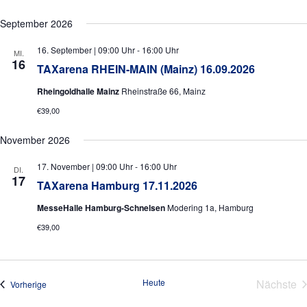
d
o
A
September 2026
n
n
16. September | 09:00 Uhr
-
16:00 Uhr
MI.
s
16
TAXarena RHEIN-MAIN (Mainz) 16.09.2026
i
Rheingoldhalle Mainz
Rheinstraße 66, Mainz
c
€39,00
h
November 2026
t
e
17. November | 09:00 Uhr
-
16:00 Uhr
DI.
17
TAXarena Hamburg 17.11.2026
n
,
MesseHalle Hamburg-Schnelsen
Modering 1a, Hamburg
N
€39,00
a
v
Heute
Nächste
Veranstaltungen
Vorherige
i
Veran