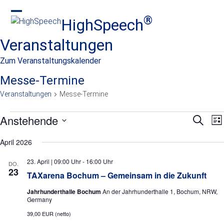
Skip
to
®
HighSpeech
Open
Close
content
mobile
mobile
Veranstaltungen
menu
menu
Zum Veranstaltungskalender
Messe-Termine
Veranstaltungen
Messe-Termine
V
Anstehende
V
V
Suche
Lis
e
e
e
Datum
r
April 2026
wählen.
r
r
a
n
a
23. April | 09:00 Uhr
-
16:00 Uhr
a
DO.
23
s
TAXarena Bochum – Gemeinsam in die Zukunft
n
n
t
s
Jahrhunderthalle Bochum
An der Jahrhunderthalle 1, Bochum, NRW,
s
a
Germany
l
t
t
39,00 EUR (netto)
t