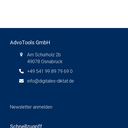
g
a
t
i
o
AdvoTools GmbH
n
Am Schürholz 2b
49078 Osnabrück
+49 541 99 89 79 69 0
info@digitales-diktat.de
Newsletter anmelden
Schnellzugriff