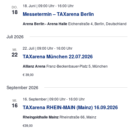
d
18. Juni | 09:00 Uhr
-
16:00 Uhr
o
DO.
A
18
n
Messetermin – TAXarena Berlin
n
Arena Berlin - Arena Halle
Eichenstraße 4, Berlin, Deutschland
s
i
Juli 2026
c
22. Juli | 09:00 Uhr
-
16:00 Uhr
MI.
22
h
TAXarena München 22.07.2026
t
Allianz Arena
Franz-Beckenbauer-Platz 5, München
e
€ 39,00
n
September 2026
,
N
16. September | 09:00 Uhr
-
16:00 Uhr
MI.
16
TAXarena RHEIN-MAIN (Mainz) 16.09.2026
a
v
Rheingoldhalle Mainz
Rheinstraße 66, Mainz
i
€39,00