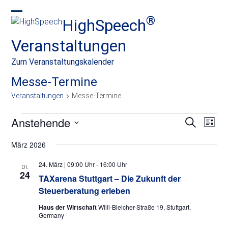
Skip
to
®
HighSpeech
Open
Close
content
mobile
mobile
Veranstaltungen
menu
menu
Zum Veranstaltungskalender
Messe-Termine
Veranstaltungen
Messe-Termine
V
Anstehende
V
V
Suche
Liste
e
e
e
Datum
r
März 2026
wählen.
r
r
a
n
a
24. März | 09:00 Uhr
-
16:00 Uhr
a
DI.
24
s
TAXarena Stuttgart – Die Zukunft der
n
n
t
Steuerberatung erleben
s
s
a
Haus der Wirtschaft
Willi-Bleicher-Straße 19, Stuttgart,
l
t
t
Germany
t