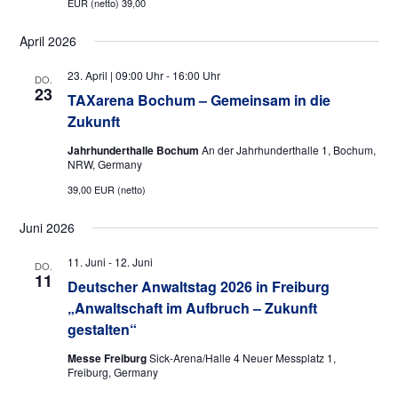
a
a
EUR (netto) 39,00
u
l
l
n
April 2026
g
t
t
A
u
23. April | 09:00 Uhr
-
16:00 Uhr
u
DO.
n
23
TAXarena Bochum – Gemeinsam in die
n
s
n
Zukunft
i
g
g
c
Jahrhunderthalle Bochum
An der Jahrhunderthalle 1, Bochum,
e
e
h
NRW, Germany
t
n
n
39,00 EUR (netto)
e
S
n
Juni 2026
u
-
N
11. Juni
-
12. Juni
c
DO.
11
a
Deutscher Anwaltstag 2026 in Freiburg
h
v
„Anwalt­schaft im Aufbruch – Zukunft
e
i
gestalten“
g
u
a
Messe Freiburg
Sick-Arena/Halle 4 Neuer Messplatz 1,
n
Freiburg, Germany
t
i