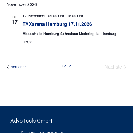
g
November 2026
a
17. November | 09:00 Uhr
-
16:00 Uhr
DI.
t
17
TAXarena Hamburg 17.11.2026
i
MesseHalle Hamburg-Schnelsen
Modering 1a, Hamburg
o
€39,00
n
Heute
Nächste
Veranstaltungen
Vorherige
Veransta
AdvoTools GmbH